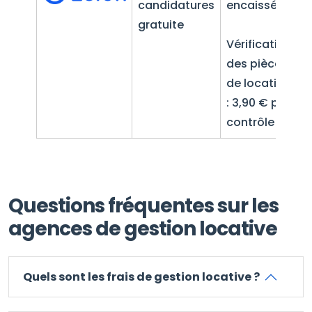
candidatures
encaissées
2
gratuite
Vérification
des pièces
de location
: 3,90 € par
contrôle
Questions fréquentes sur les
agences de gestion locative
Quels sont les frais de gestion locative ?