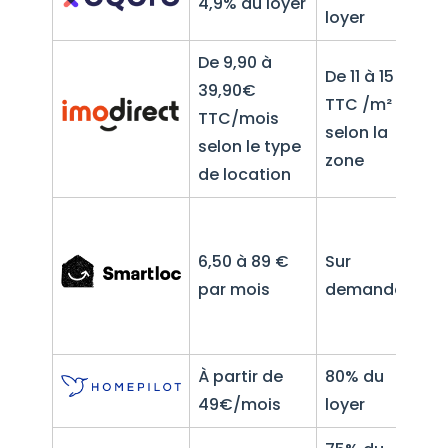
4,9% du loyer
loyer
l
De 9,90 à
De 11 à 15 €
2
39,90€
TTC /m²
l
TTC/mois
selon la
c
selon le type
zone
c
de location
à
2
6,50 à 89 €
Sur
l
par mois
demande
c
c
À partir de
80% du
2
49€/mois
loyer