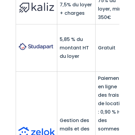
75% du
7,5% du loyer
loyer, min
3
+ charges
350€
3
5,85 % du
m
montant HT
Gratuit
l
du loyer
c
c
Paiement
en ligne
des frais
de location
: 0,90 % HT
Gestion des
des
mails et des
sommes
À