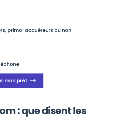
iers, primo-acquéreurs ou non
éléphone
er mon prêt
om : que disent les