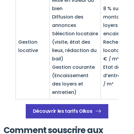
Mise en valeur du
bien
8 % sur le
Diffusion des
montant de
annonces
loyers
Sélection locataire
encaissés
Gestion
(visite, état des
Recherche d
locative
lieux, rédaction du
locataire : 10
bail)
€ / m²
Gestion courante
Etat des lieu
(Encaissement
d’entrée : 3 
des loyers et
/ m²
entretien)
Découvrir les tarifs Oikos
Comment souscrire aux